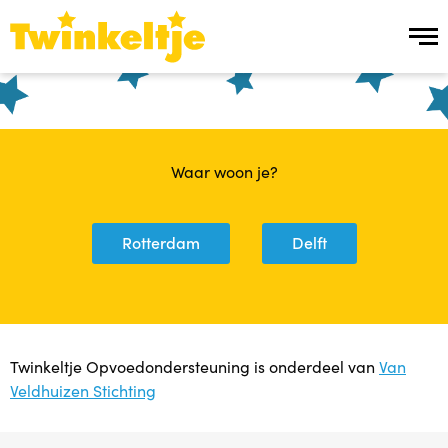
Over ons
Over ons
Waar woon je?
Team Twinkeltje
Rotterdam
Delft
Manier van werken
Werken bij
Twinkeltje Opvoedondersteuning is onderdeel van
Van
Ons aanbod
Veldhuizen Stichting
Ons aanbod