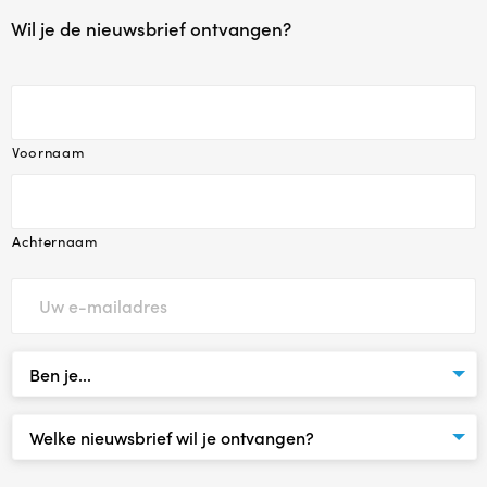
Wil je de nieuwsbrief ontvangen?
Babytijd
Dreumestijd
Peuter in Zicht
Voornaam
Opvoeden en Zo
Achternaam
Speel & Verbind® (invest in play)
Omgaan met pubers
Praten met Pubers
Opvoeden in een wereld vol apps en schermen