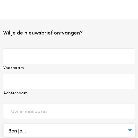
Babytijd
Dreumestijd
Wil je de nieuwsbrief ontvangen?
Peuter in Zicht
Opvoeden en Zo
Voornaam
Speel & Verbind® (invest in play)
Omgaan met pubers
Achternaam
Praten met Pubers
Opvoeden in een wereld vol apps en schermen