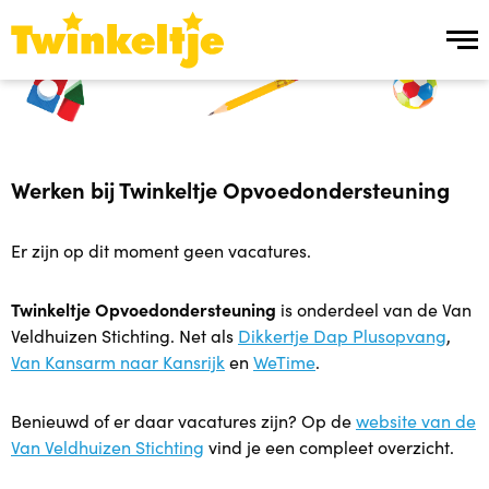
Over ons
Over ons
Werken bij Twinkeltje Opvoedondersteuning
Team Twinkeltje
Er zijn op dit moment geen vacatures.
Manier van werken
Twinkeltje Opvoedondersteuning
is onderdeel van de Van
Veldhuizen Stichting. Net als
Dikkertje Dap Plusopvang
,
Werken bij
Van Kansarm naar Kansrijk
en
WeTime
.
Ons aanbod
Benieuwd of er daar vacatures zijn? Op de
website van de
Van Veldhuizen Stichting
vind je een compleet overzicht.
Ons aanbod