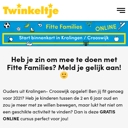
Over ons
Over ons
Heb je zin om mee te doen met
Team Twinkeltje
Fitte Families? Meld je gelijk aan!
Manier van werken
Werken bij
Ouders uit Kralingen- Crooswijk opgelet! Ben jij fit genoeg
voor 2021? Heb je kinderen tussen de 2 en 6 jaar oud en
zou je meer met ze willen bewegen, maar lukt het niet om
Ons aanbod
een geschikte activiteit te vinden? Dan is deze
GRATIS
ONLINE
cursus perfect voor jou!
Ons aanbod