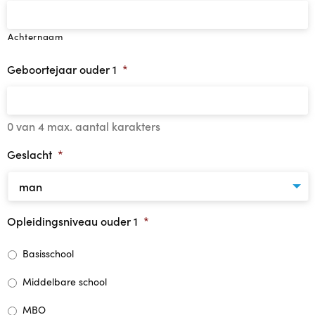
Agenda
Achternaam
Contact
Geboortejaar ouder 1
*
Reviews
0 van 4 max. aantal karakters
Geslacht
*
Opleidingsniveau ouder 1
*
Basisschool
Middelbare school
MBO