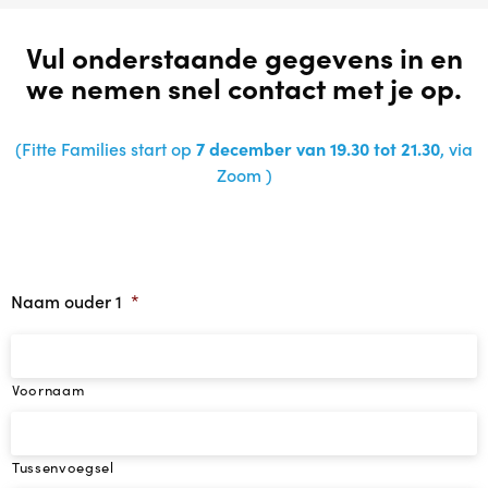
Babytijd
Vul onderstaande gegevens in en
we nemen snel contact met je op.
Dreumestijd
Peuter in Zicht
(
Fitte Families start op
7 december van
19.30 tot 21.30
, via
Zoom )
Opvoeden en Zo
Speel & Verbind® (invest in play)
Naam ouder 1
*
Omgaan met pubers
Praten met Pubers
Voornaam
Opvoeden in een wereld vol apps en schermen
Tussenvoegsel