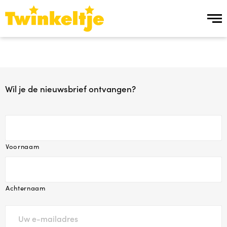
Over ons
Over ons
Wil je de nieuwsbrief ontvangen?
Team Twinkeltje
Manier van werken
Voornaam
Werken bij
Ons aanbod
Achternaam
Ons aanbod