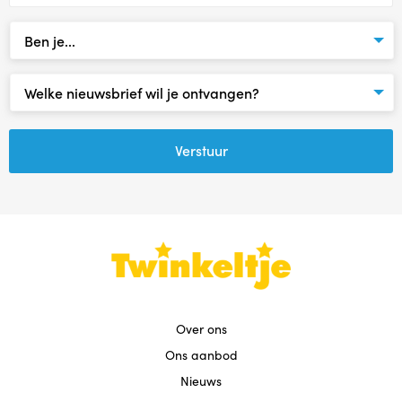
Babytijd
Dreumestijd
Peuter in Zicht
Opvoeden en Zo
Speel & Verbind® (invest in play)
Omgaan met pubers
Praten met Pubers
Over ons
Ons aanbod
Opvoeden in een wereld vol apps en schermen
Nieuws