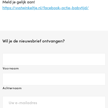
Meld je gelijk aan!
Babytijd
https://vvstwinkeltje.nl/facebook-actie-babytijd/
Dreumestijd
Peuter in Zicht
Wil je de nieuwsbrief ontvangen?
Opvoeden en Zo
Speel & Verbind® (invest in play)
Voornaam
Omgaan met pubers
Praten met Pubers
Achternaam
Opvoeden in een wereld vol apps en schermen