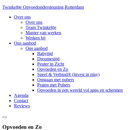
Twinkeltje Opvoedondersteuning Rotterdam
Over ons
Over ons
Team Twinkeltje
Manier van werken
Werken bij
Ons aanbod
Ons aanbod
Babytijd
Dreumestijd
Peuter in Zicht
Opvoeden en Zo
Speel & Verbind® (invest in play)
Omgaan met pubers
Praten met Pubers
Opvoeden in een wereld vol apps en schermen
Agenda
Contact
Reviews
Opvoeden en Zo