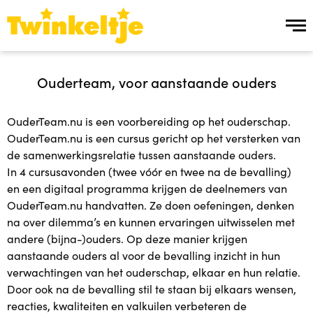
Over ons
Ouderteam, voor aanstaande ouders
Over ons
OuderTeam.nu is een voorbereiding op het ouderschap.
OuderTeam.nu is een cursus gericht op het versterken van
Team Twinkeltje
de samenwerkingsrelatie tussen aanstaande ouders.
In 4 cursusavonden (twee vóór en twee na de bevalling)
Manier van werken
en een digitaal programma krijgen de deelnemers van
OuderTeam.nu handvatten. Ze doen oefeningen, denken
Werken bij
na over dilemma’s en kunnen ervaringen uitwisselen met
andere (bijna-)ouders. Op deze manier krijgen
aanstaande ouders al voor de bevalling inzicht in hun
Ons aanbod
verwachtingen van het ouderschap, elkaar en hun relatie.
Door ook na de bevalling stil te staan bij elkaars wensen,
Ons aanbod
reacties, kwaliteiten en valkuilen verbeteren de