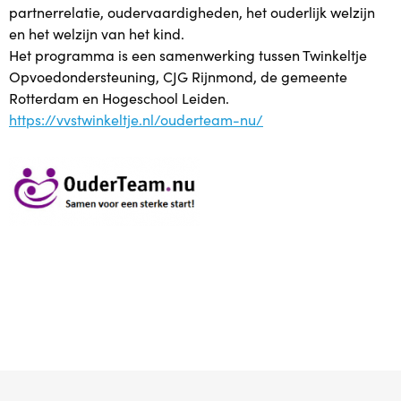
partnerrelatie, oudervaardigheden, het ouderlijk welzijn
Babytijd
en het welzijn van het kind.
Het programma is een samenwerking tussen Twinkeltje
Dreumestijd
Opvoedondersteuning, CJG Rijnmond, de gemeente
Rotterdam en Hogeschool Leiden.
https://vvstwinkeltje.nl/ouderteam-nu/
Peuter in Zicht
Opvoeden en Zo
Speel & Verbind® (invest in play)
Omgaan met pubers
Praten met Pubers
Opvoeden in een wereld vol apps en schermen