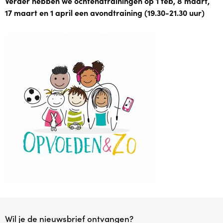
Verder hebben we ochtendtrainingen op 1 feb, 8 maart,
17 maart en 1 april een avondtraining (19.30-21.30 uur)
Babytijd
Dreumestijd
Peuter in Zicht
Opvoeden en Zo
Speel & Verbind® (invest in play)
Omgaan met pubers
Praten met Pubers
Opvoeden in een wereld vol apps en schermen
Wil je de nieuwsbrief ontvangen?