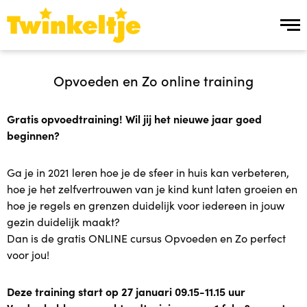
Over ons
Opvoeden en Zo online training
Over ons
Gratis opvoedtraining! Wil jij het nieuwe jaar goed
beginnen?
Team Twinkeltje
Ga je in 2021 leren hoe je de sfeer in huis kan verbeteren,
Manier van werken
hoe je het zelfvertrouwen van je kind kunt laten groeien en
hoe je regels en grenzen duidelijk voor iedereen in jouw
Werken bij
gezin duidelijk maakt?
Dan is de gratis ONLINE cursus Opvoeden en Zo perfect
Ons aanbod
voor jou!
Ons aanbod
Deze training start op 27 januari 09.15-11.15 uur