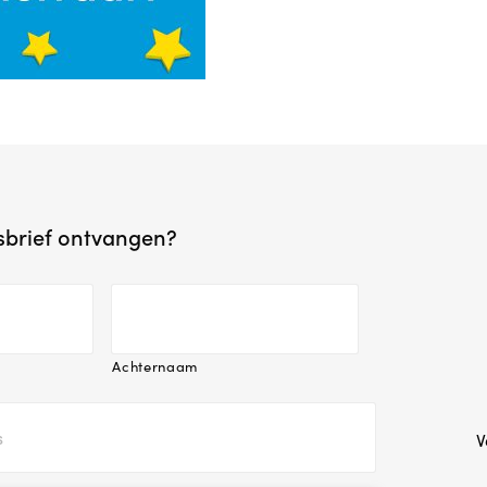
wsbrief ontvangen?
Achternaam
V