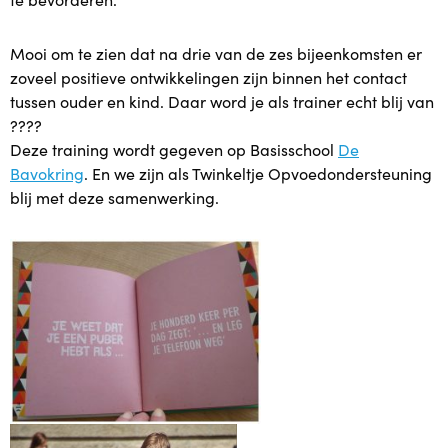
Babytijd
Mooi om te zien dat na drie van de zes bijeenkomsten er
zoveel positieve ontwikkelingen zijn binnen het contact
Dreumestijd
tussen ouder en kind. Daar word je als trainer echt blij van
????
Peuter in Zicht
Deze training wordt gegeven op Basisschool
De
Bavokring
. En we zijn als Twinkeltje Opvoedondersteuning
Opvoeden en Zo
blij met deze samenwerking.
Speel & Verbind® (invest in play)
Omgaan met pubers
Praten met Pubers
Opvoeden in een wereld vol apps en schermen