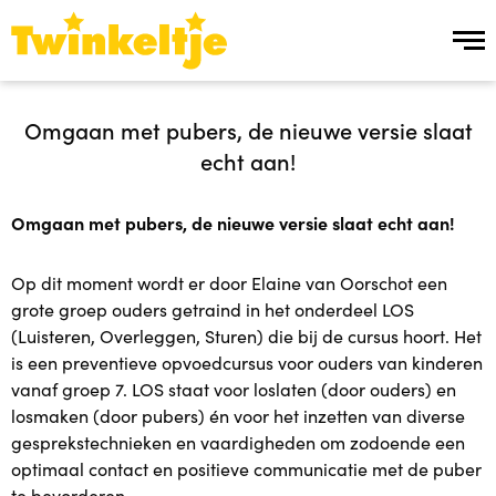
Over ons
Omgaan met pubers, de nieuwe versie slaat
echt aan!
Over ons
Omgaan met pubers, de nieuwe versie slaat echt aan!
Team Twinkeltje
Op dit moment wordt er door Elaine van Oorschot een
Manier van werken
grote groep ouders getraind in het onderdeel LOS
(Luisteren, Overleggen, Sturen) die bij de cursus hoort. Het
Werken bij
is een preventieve opvoedcursus voor ouders van kinderen
vanaf groep 7. LOS staat voor loslaten (door ouders) en
Ons aanbod
losmaken (door pubers) én voor het inzetten van diverse
gesprekstechnieken en vaardigheden om zodoende een
optimaal contact en positieve communicatie met de puber
Ons aanbod
te bevorderen.