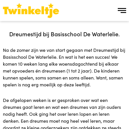
Over ons
Dreumestijd bij Basisschool De Waterlelie.
Over ons
Na de zomer zijn we van start gegaan met Dreumestijd bij
Basisschool De Waterlelie. En wat is het een succes! We
Team Twinkeltje
komen 10 weken lang elke woensdagochtend bij elkaar
met opvoeders én dreumesen (1 tot 2 jaar). De kinderen
Manier van werken
kunnen spelen, soms samen en soms alleen. Want, samen
spelen is nog erg moeilijk op deze leeftijd.
Werken bij
De afgelopen weken is er gesproken over wat een
Ons aanbod
dreumes gaat leren en wat een dreumes van zijn ouders
nodig heeft. Ook ging het over leren lopen en leren
denken. Een dreumes moet nog heel veel leren, maar
Ons aanbod
doordat ze kleine onderzoekers zijn ontdekken ze steeds