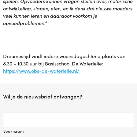
spelen. Opvoeders kunnen vragen stellen over, motorische
Agenda
ontwikkeling, slapen, eten, en ik denk dat nieuwe moeders
veel kunnen leren en daardoor voorkom je
Contact
opvoedproblemen.”
Reviews
Dreumestijd vindt iedere woensdagochtend plaats van
8.30 – 10.30 uur bij Basisschool De Waterlelie:
https://www.obs-de-waterlelie.nl/
Wil je de nieuwsbrief ontvangen?
Voornaam