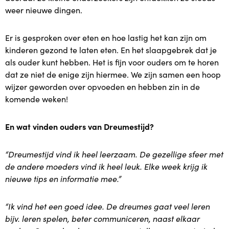
weer nieuwe dingen.
Babytijd
Er is gesproken over eten en hoe lastig het kan zijn om
Dreumestijd
kinderen gezond te laten eten. En het slaapgebrek dat je
als ouder kunt hebben. Het is fijn voor ouders om te horen
Peuter in Zicht
dat ze niet de enige zijn hiermee. We zijn samen een hoop
wijzer geworden over opvoeden en hebben zin in de
Opvoeden en Zo
komende weken!
Speel & Verbind® (invest in play)
En wat vinden ouders van Dreumestijd?
Omgaan met pubers
“Dreumestijd vind ik heel leerzaam. De gezellige sfeer met
de andere moeders vind ik heel leuk. Elke week krijg ik
Praten met Pubers
nieuwe tips en informatie mee.”
Opvoeden in een wereld vol apps en schermen
“Ik vind het een goed idee. De dreumes gaat veel leren
bijv. leren spelen, beter communiceren, naast elkaar