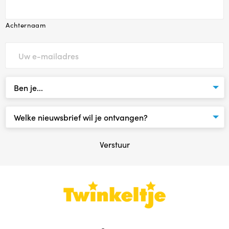
Babytijd
Achternaam
Dreumestijd
Peuter in Zicht
Opvoeden en Zo
Speel & Verbind® (invest in play)
Verstuur
Omgaan met pubers
Praten met Pubers
Opvoeden in een wereld vol apps en schermen