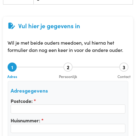
Babytijd
Vul hier je gegevens in
Dreumestijd
Peuter in Zicht
Wil je met beide ouders meedoen, vul hierna het
formulier dan nog een keer in voor de andere ouder.
Opvoeden en Zo
1
2
3
Speel & Verbind® (invest in play)
Adres
Persoonlijk
Contact
Omgaan met pubers
Adresgegevens
Postcode:
Praten met Pubers
Huisnummer:
Opvoeden in een wereld vol apps en schermen