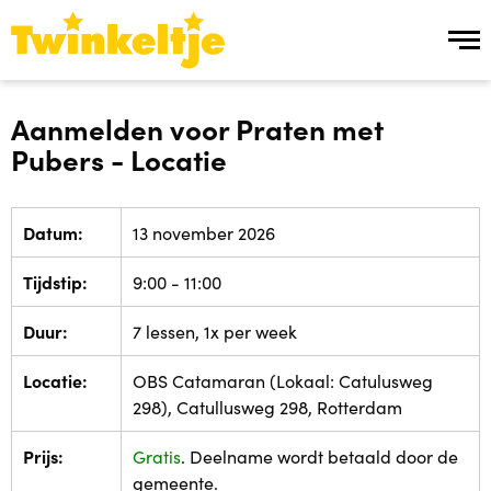
Over ons
Aanmelden voor Praten met
Pubers - Locatie
Over ons
Team Twinkeltje
Datum:
13 november 2026
Tijdstip:
9:00 - 11:00
Manier van werken
Duur:
7 lessen, 1x per week
Werken bij
Locatie:
OBS Catamaran (Lokaal: Catulusweg
Ons aanbod
298), Catullusweg 298, Rotterdam
Prijs:
Gratis
. Deelname wordt betaald door de
Ons aanbod
gemeente.