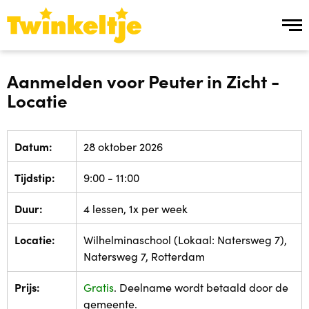
Over ons
Aanmelden voor Peuter in Zicht -
Locatie
Over ons
Team Twinkeltje
Datum:
28 oktober 2026
Tijdstip:
9:00 - 11:00
Manier van werken
Duur:
4 lessen, 1x per week
Werken bij
Locatie:
Wilhelminaschool (Lokaal: Natersweg 7),
Ons aanbod
Natersweg 7, Rotterdam
Prijs:
Gratis
. Deelname wordt betaald door de
Ons aanbod
gemeente.