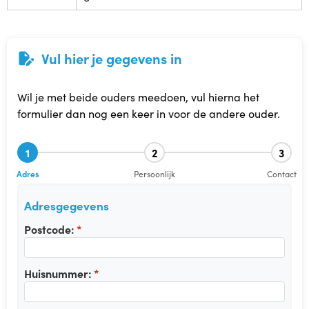
Babytijd
Vul hier je gegevens in
Dreumestijd
Peuter in Zicht
Wil je met beide ouders meedoen, vul hierna het
formulier dan nog een keer in voor de andere ouder.
Opvoeden en Zo
1
2
3
Speel & Verbind® (invest in play)
Adres
Persoonlijk
Contact
Omgaan met pubers
Adresgegevens
Postcode:
Praten met Pubers
Huisnummer:
Opvoeden in een wereld vol apps en schermen